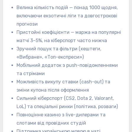
Велика кількість подій — понад 1000 щодня,
включаючи екзотичні ліги та довгострокові
прогнози
Пристойні коефіцієнти — маржа на популярні
матчі 3–5%, на кіберспорт часто нижча
Зручний пошук та фільтри (хештеги,
«Вибране», «Топ-експреси»)
Мобільний додаток з push-повідомленнями
та стрімами
Можливість викупу ставки (cash-out) та
зміни купона після оформлення
Сильний кіберспорт (CS2, Dota 2, Valorant,
LoL) та спеціальні ринки (політика, розваги)
Повноцінне казино з live-дилерами та
слотами від провідних студій
Підтримка українською мовою в чаті