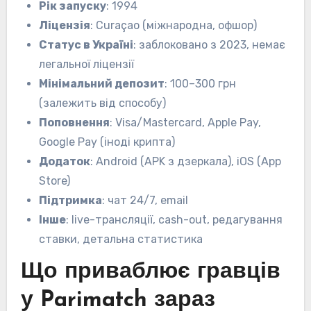
Рік запуску
: 1994
Ліцензія
: Curaçao (міжнародна, офшор)
Статус в Україні
: заблоковано з 2023, немає
легальної ліцензії
Мінімальний депозит
: 100–300 грн
(залежить від способу)
Поповнення
: Visa/Mastercard, Apple Pay,
Google Pay (іноді крипта)
Додаток
: Android (APK з дзеркала), iOS (App
Store)
Підтримка
: чат 24/7, email
Інше
: live-трансляції, cash-out, редагування
ставки, детальна статистика
Що приваблює гравців
у Parimatch зараз